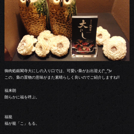
御肉処銀閣寺大にしの入り口では、可愛い梟がお出迎え(^_^)v
この、梟の置物の意味がまた素晴らしく良いのでご紹介しますね!!
福来朗
朗らかに福を呼ぶ。
福籠
福が籠「こ」もる。