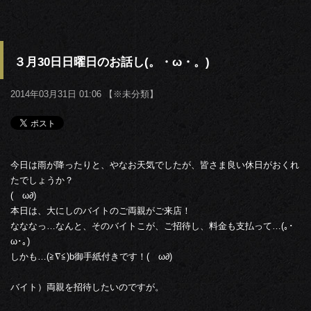
３月30日日曜日のお話し(。・ω・。)
2014年03月31日 01:06 【
※未分類
】
今日は雨が降ったりと、やなお天気でしたが、皆さま良い休日がおくれ
たでしょうか？
(ゝω∂)
本日は、大にしのバイトのご両親がご来店！
なななっ…なんと、そのバイトこが、ご招待し、料金も支払って…(｡･
ω･｡)
しかも…(≧∇≦)b御手紙付きです！(ゝω∂)
バイト）両親を招待したいのですが。