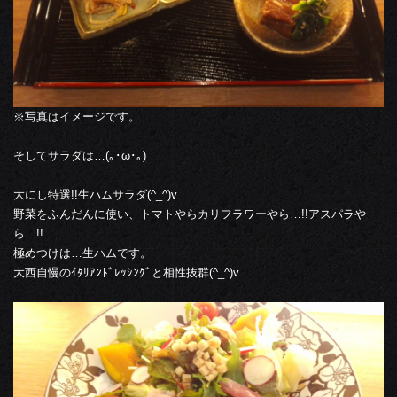
※写真はイメージです。
そしてサラダは…(｡･ω･｡)
大にし特選!!生ハムサラダ(^_^)v
野菜をふんだんに使い、トマトやらカリフラワーやら…!!アスパラや
ら…!!
極めつけは…生ハムです。
大西自慢のｲﾀﾘｱﾝﾄﾞﾚｯｼﾝｸﾞと相性抜群(^_^)v