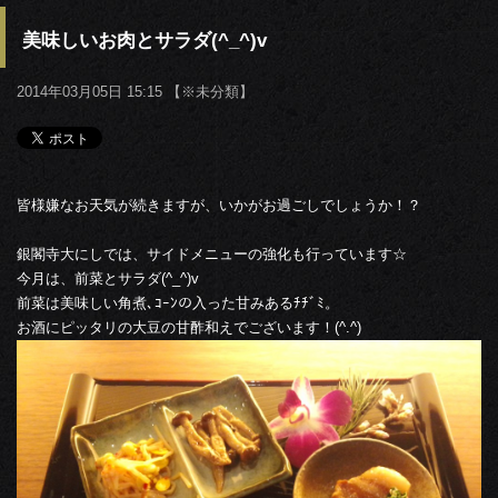
美味しいお肉とサラダ(^_^)v
2014年03月05日 15:15 【
※未分類
】
皆様嫌なお天気が続きますが、いかがお過ごしでしょうか！？
銀閣寺大にしでは、サイドメニューの強化も行っています☆
今月は、前菜とサラダ(^_^)v
前菜は美味しい角煮､ｺｰﾝの入った甘みあるﾁﾁﾞﾐ。
お酒にピッタリの大豆の甘酢和えでございます！(^.^)