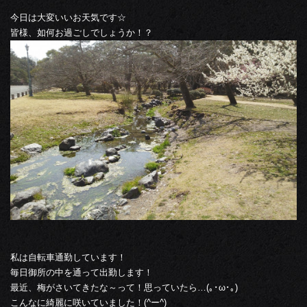
今日は大変いいお天気です☆
皆様、如何お過ごしでしょうか！？
私は自転車通勤しています！
毎日御所の中を通って出勤します！
最近、梅がさいてきたな～って！思っていたら…(｡･ω･｡)
こんなに綺麗に咲いていました！(^ー^)