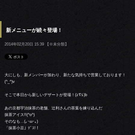
新メニューが続々登場！
2014年02月20日 15:39 【
※未分類
】
大にしも、新メンバーが加わり、新たな気持ちで営業しております！
(^_^)v
そこで本日から新しいデザートが登場！(≧∇≦)b
あの京都宇治抹茶の老舗、辻利さんの茶葉を練り込んだ
抹茶アイス!!(^o^)
そのなも…(｡･ω･｡)
「抹茶小豆」ﾃﾞｽ!！