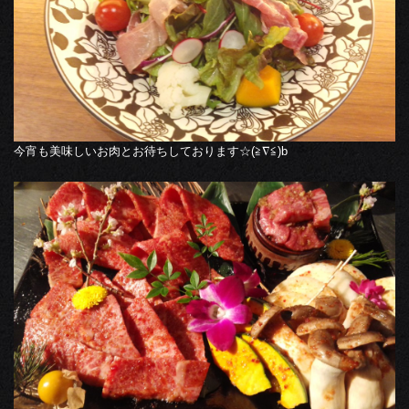
今宵も美味しいお肉とお待ちしております☆(≧∇≦)b