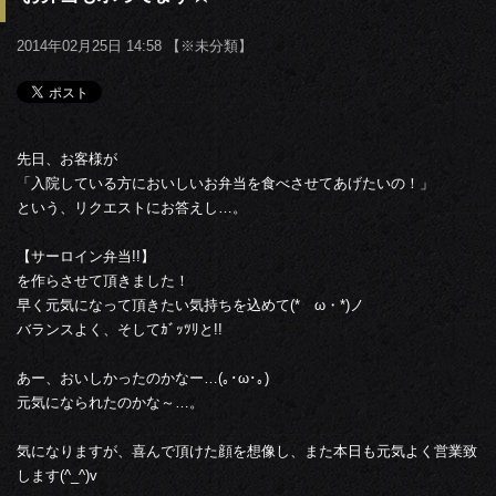
2014年02月25日 14:58 【
※未分類
】
先日、お客様が
「入院している方においしいお弁当を食べさせてあげたいの！」
という、リクエストにお答えし…。
【サーロイン弁当!!】
を作らさせて頂きました！
早く元気になって頂きたい気持ちを込めて(*ゝω・*)ノ
バランスよく、そしてｶﾞｯﾂﾘと!!
あー、おいしかったのかなー…(｡･ω･｡)
元気になられたのかな～…。
気になりますが、喜んで頂けた顔を想像し、また本日も元気よく営業致
します(^_^)v