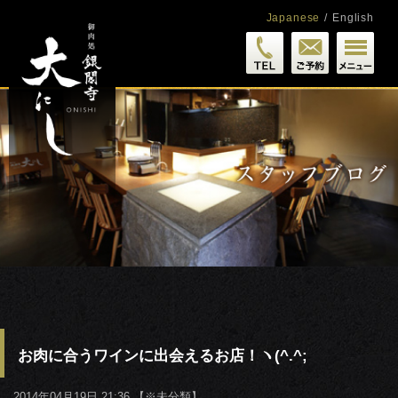
Japanese
/
English
お肉に合うワインに出会えるお店！ヽ(^.^;
2014年04月19日 21:36 【
※未分類
】