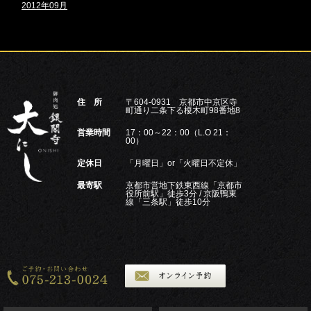
2012年09月
住 所
〒604-0931 京都市中京区寺
町通り二条下る榎木町98番地8
営業時間
17：00～22：00（L.O 21：
00）
定休日
「月曜日」or「火曜日不定休」
最寄駅
京都市営地下鉄東西線「京都市
役所前駅」徒歩3分 / 京阪鴨東
線「三条駅」徒歩10分