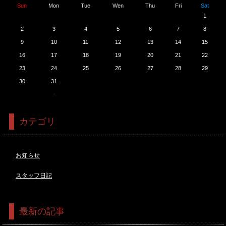
Sun
Mon
Tue
Wen
Thu
Fri
Sat
1
2
3
4
5
6
7
8
9
10
11
12
13
14
15
16
17
18
19
20
21
22
23
24
25
26
27
28
29
30
31
<<7月
カテゴリ
お知らせ
スタッフ日記
最新の記事