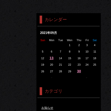
カレンダー
2021年09月
Sun
Mon
Tue
Wen
Thu
Fri
Sat
1
2
3
4
5
6
7
8
9
10
11
13
12
14
15
16
17
18
19
20
21
22
23
24
25
30
26
27
28
29
<<8月
10月>>
カテゴリ
お知らせ